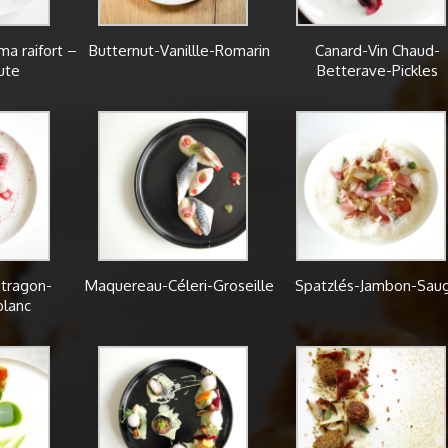
a raifort –
Butternut-Vanillle-Romarin
Canard-Vin Chaud-
ute
Betterave-Pickles
tragon-
Maquereau-Céleri-Groseille
Spatzlés-Jambon-Sau
blanc