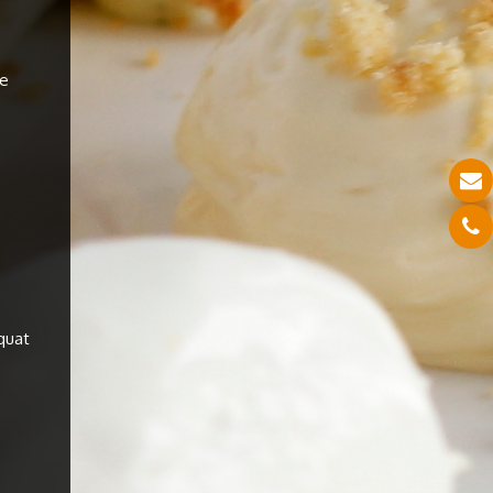
he
quat