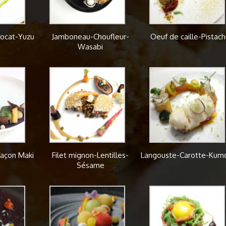
ocat-Yuzu
Jamboneau-Choufleur-
Oeuf de caille-Pistac
Wasabi
façon Maki
Filet mignon-Lentilles-
Langouste-Carotte-Kum
Sésame