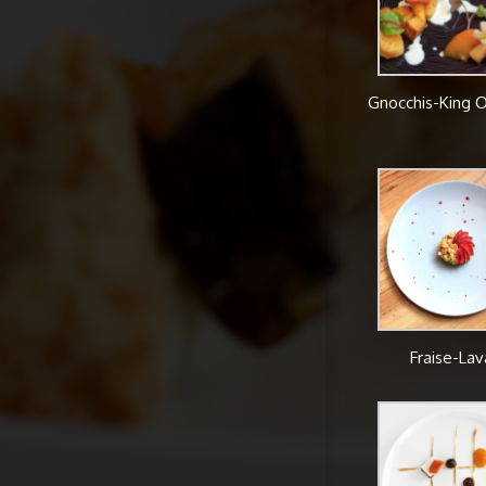
Gnocchis-King O
Fraise-La