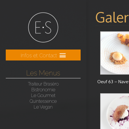
Galer
Infos et Contact
Les Menus
Oeuf 63 – Nave
Traiteur Braséro
Bistronomie
Le Gourmet
Quintessence
Le Vegan