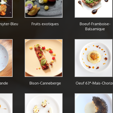
syter-Bleu
Fruits exotiques
Boeuf-Framboise-
Balsamique
vande
Bison-Canneberge
Oeuf 63°-Mais-Choriz